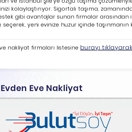
ları ve İstanbul Şile'ye özgü taşıma çözümleriyle
nizi kolaylaştırıyor. Sigortalı taşıma, zamanınd
stek gibi avantajlar sunan firmalar arasından i
 seçerek, yeni evinize huzur içinde taşınmanın k
burayı tıklayara
e nakliyat firmaları listesine
y Evden Eve Nakliyat