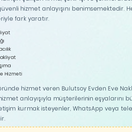
venli hizmet anlayışını benimsemektedir. H
yle fark yaratır.
liyat
ğı
cılık
akliyat
aşıma
e Hizmeti
ründe hizmet veren Bulutsoy Evden Eve Nakl
izmet anlayışıyla müşterilerinin eşyalarını büyü
 iletişim kurmak isteyenler, WhatsApp veya tel
r.