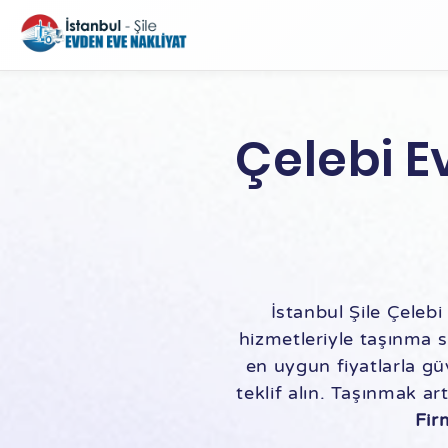
Çelebi E
İstanbul Şile Çelebi
hizmetleriyle taşınma sü
en uygun fiyatlarla gü
teklif alın. Taşınmak ar
Fir