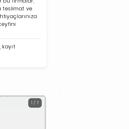
 bu firmalar,
a teslimat ve
htiyaçlarınıza
eyfini
k
kayıt
1 / 7