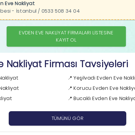
n Eve Nakliyat
ubesi - İstanbul / 0533 508 34 04
EVDEN EVE NAKLIYAT FIRMALARI LISTESINE
KAYIT OL
e Nakliyat Firması Tavsiyeleri
akliyat
Yeşilvadi Evden Eve Nakl
akliyat
Korucu Evden Eve Nakliy
liyat
Bucaklı Evden Eve Nakliy
TÜMÜNÜ GÖR