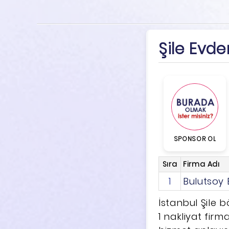
Şile Evde
SPONSOR OL
Sıra
Firma Adı
1
Bulutsoy 
İstanbul Şile 
1 nakliyat firma