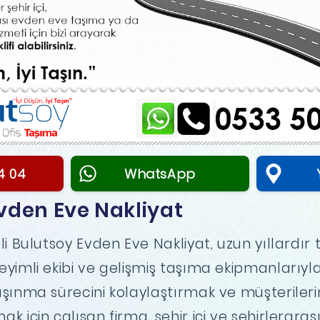
4 04
WhatsApp
vden Eve Nakliyat
i Bulutsoy Evden Eve Nakliyat, uzun yıllardır 
yimli ekibi ve gelişmiş taşıma ekipmanlarıyl
şınma sürecini kolaylaştırmak ve müşterileri
 için çalışan firma, şehir içi ve şehirleraras