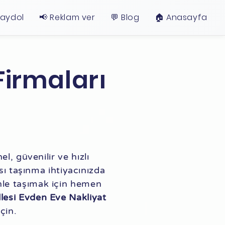
Kaydol
📢 Reklam ver
💬 Blog
🏠︎ Anasayfa
Firmaları
l, güvenilir ve hızlı
ası taşınma ihtiyacınızda
enle taşımak için hemen
llesi Evden Eve Nakliyat
çin.