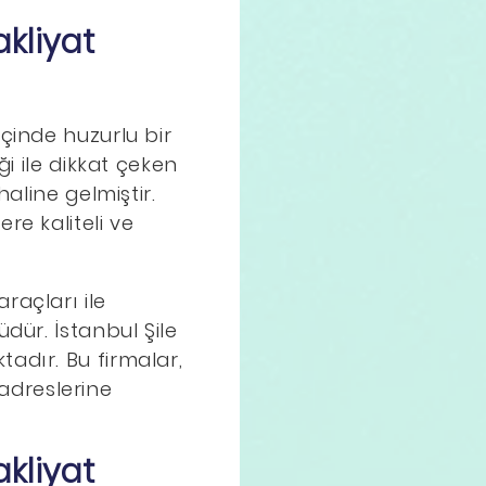
kliyat
çinde huzurlu bir
ği ile dikkat çeken
aline gelmiştir.
re kaliteli ve
raçları ile
dür. İstanbul Şile
adır. Bu firmalar,
 adreslerine
kliyat