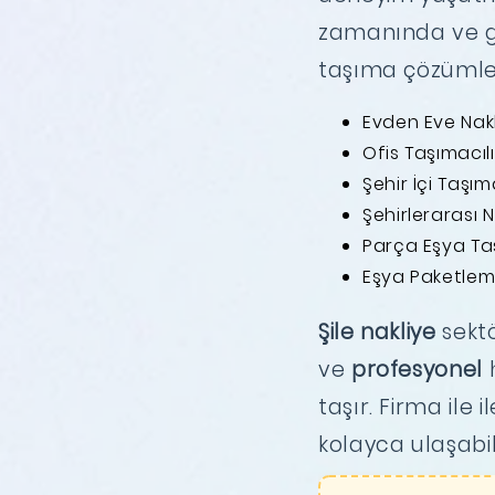
zamanında ve gü
taşıma çözümleri
Evden Eve Nak
Ofis Taşımacılı
Şehir İçi Taşıma
Şehirlerarası N
Parça Eşya T
Eşya Paketlem
Şile nakliye
sektö
ve
profesyonel
h
taşır. Firma ile
kolayca ulaşabili