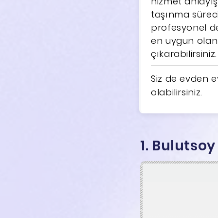
hizmet anlayış
taşınma süreci
profesyonel de
en uygun olanı
çıkarabilirsiniz.
Siz de evden ev
olabilirsiniz.
1. Bulutso