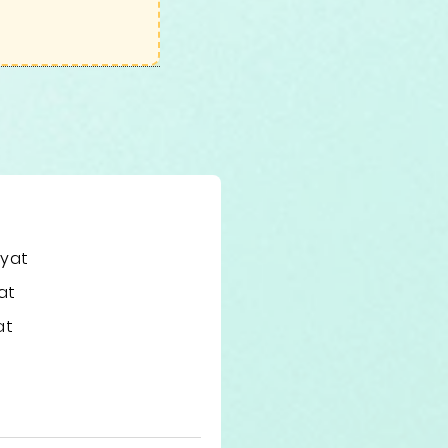
iyat
at
at