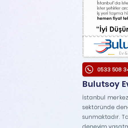
0533 508 3
Bulutsoy E
İstanbul merkezl
sektöründe dene
sunmaktadır. Ta
deneyim yaşatmak