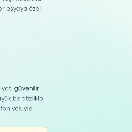
er eşyaya özel
iyat,
güvenilir
k bir titizlikle
efon yoluyla