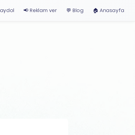
Kaydol
📢 Reklam ver
💬 Blog
🏠︎ Anasayfa