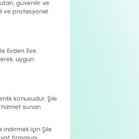
utan, güvenilir ve
li ve profesyonel
ile Evden Eve
yerek, uygun
nlik konusudur. Şile
lı hizmet sunan
indirmek için Şile
iyat firmasını